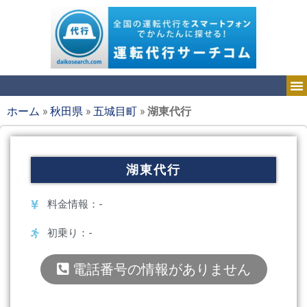
ホーム
»
秋田県
»
五城目町
»
湖東代行
湖東代行
料金情報：-
初乗り：-
電話番号の情報がありません