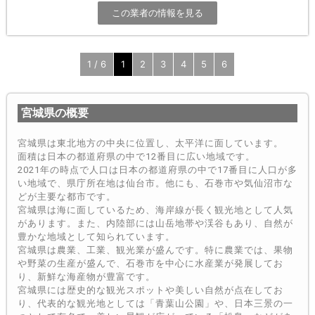
この業者の情報を見る
1 / 6
1
2
3
4
5
6
宮城県の概要
宮城県は東北地方の中央に位置し、太平洋に面しています。
面積は日本の都道府県の中で12番目に広い地域です。
2021年の時点で人口は日本の都道府県の中で17番目に人口が多
い地域で、県庁所在地は仙台市。他にも、石巻市や気仙沼市な
どが主要な都市です。
宮城県は海に面しているため、海岸線が長く観光地として人気
があります。また、内陸部には山岳地帯や渓谷もあり、自然が
豊かな地域として知られています。
宮城県は農業、工業、観光業が盛んです。特に農業では、果物
や野菜の生産が盛んで、石巻市を中心に水産業が発展してお
り、新鮮な海産物が豊富です。
宮城県には歴史的な観光スポットや美しい自然が点在してお
り、代表的な観光地としては「青葉山公園」や、日本三景の一