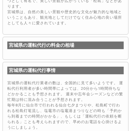
つとして有名で、美しい景観が広がっている「松島」などがあ
ります。
宮城県は、自然の美しい景観や歴史的な文化が魅力的な地域と
いうこともあり、観光地としてだけでなく住み心地の良い場所
としても人々に愛されています。
宮城県の運転代行の料金の相場
宮城県の運転代行事情
宮城県の運転代行業者の数は、全国的に見て多いようです。 運
転代行利用者が多い時間帯によっては、20分から1時間待ちな
どかかることも予想されます。 週末や忘年会シーズンなどの繁
忙期は特に混み合うことが予想されます。
毎年8月に仙台市で行われる仙台七夕まつりや、松島町で行わ
れる松島灯篭流し、塩竈市の塩竈港まつりなどの時も「予約か
ら到着までの時間がかかる」、もしくは「運転代行の依頼を断
られる」ことも考えられますので、早めのお電話を心掛けるよ
うにしましょう。