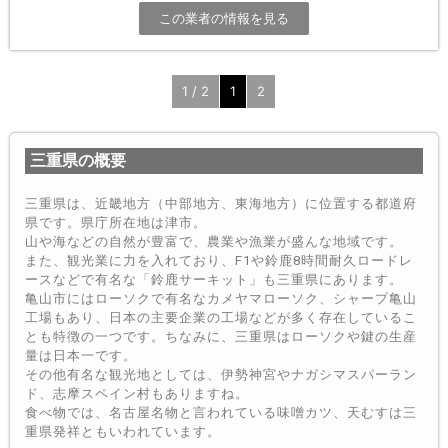
この業者の情報を見る
1 / 2
1
2
三重県の概要
三重県は、近畿地方（中部地方、東海地方）に位置する都道府
県です。県庁所在地は津市。
山や海などの自然が豊富で、農業や漁業が盛んな地域です。
また、観光業に力を入れており、F1や鈴鹿8時間耐久ロードレ
ースなどで有名な「鈴鹿サーキット」も三重県にあります。
亀山市にはローソクで有名なカメヤマローソク、シャープ亀山
工場もあり、日本の主要企業の工場などが多く存在しているこ
とも特徴の一つです。ちなみに、三重県はローソクや鍵の生産
量は日本一です。
その他有名な観光地としては、伊勢神宮やナガシマスパーラン
ド、志摩スペイン村もありますね。
食べ物では、名古屋名物と言われている味噌カツ、天むすは三
重県発祥ともいわれています。