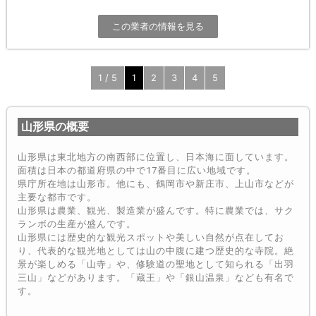
この業者の情報を見る
1 / 5
1
2
3
4
5
山形県の概要
山形県は東北地方の南西部に位置し、日本海に面しています。
面積は日本の都道府県の中で17番目に広い地域です。
県庁所在地は山形市。他にも、鶴岡市や新庄市、上山市などが
主要な都市です。
山形県は農業、観光、製造業が盛んです。特に農業では、サク
ランボの生産が盛んです。
山形県には歴史的な観光スポットや美しい自然が点在してお
り、代表的な観光地としては山の中腹に建つ歴史的な寺院。絶
景が楽しめる「山寺」や、修験道の聖地として知られる「出羽
三山」などがあります。「蔵王」や「銀山温泉」なども有名で
す。