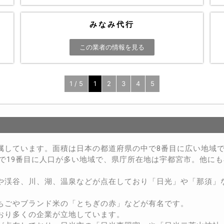
みなみ代行
この業者の情報を見る
1 / 5
1
2
3
4
5
属しています。面積は日本の都道府県の中で8番目に広い地域
中で19番目に人口が多い地域で、県庁所在地は宇都宮市。他に
や渓谷、川、湖、温泉などが点在しており「日光」や「那須」
ちごやブランド米の「とちぎの赤」などが有名です。
おり多くの企業が立地しています。