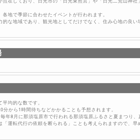
が点在しており、日光市の「日光東照宮」や「日光二荒山神社
、各地で季節に合わせたイベントが行われます。
力的な地域であり、観光地としてだけでなく、住み心地の良い
場
て平均的な数です。
0分から1時間待ちなどかかることも予想されます。
、毎年8月に那須塩原市で行われる那須塩原ふるさと夏まつり、
は「運転代行の依頼を断られる」ことも考えられますので、早