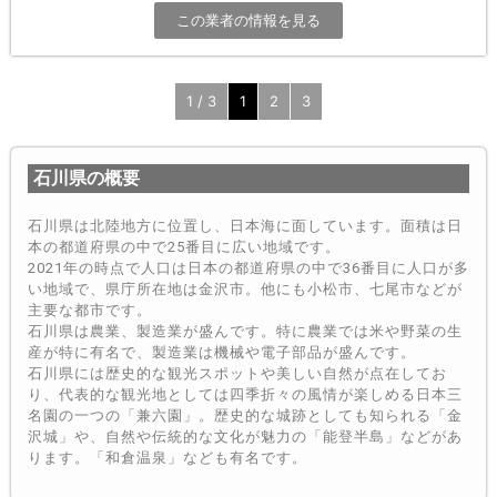
この業者の情報を見る
1 / 3
1
2
3
石川県の概要
石川県は北陸地方に位置し、日本海に面しています。面積は日
本の都道府県の中で25番目に広い地域です。
2021年の時点で人口は日本の都道府県の中で36番目に人口が多
い地域で、県庁所在地は金沢市。他にも小松市、七尾市などが
主要な都市です。
石川県は農業、製造業が盛んです。特に農業では米や野菜の生
産が特に有名で、製造業は機械や電子部品が盛んです。
石川県には歴史的な観光スポットや美しい自然が点在してお
り、代表的な観光地としては四季折々の風情が楽しめる日本三
名園の一つの「兼六園」。歴史的な城跡としても知られる「金
沢城」や、自然や伝統的な文化が魅力の「能登半島」などがあ
ります。「和倉温泉」なども有名です。