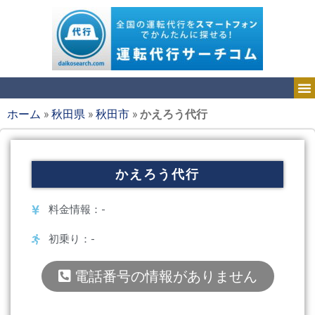
ホーム
»
秋田県
»
秋田市
»
かえろう代行
かえろう代行
料金情報：-
初乗り：-
電話番号の情報がありません