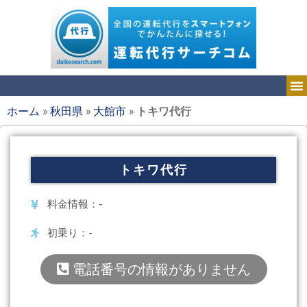
ホーム
»
秋田県
»
大館市
»
トキワ代行
トキワ代行
料金情報：-
初乗り：-
電話番号の情報がありません