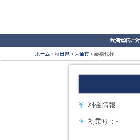
飲酒運転に対
ホーム
»
秋田県
»
大仙市
»
藤娘代行
料金情報：-
初乗り：-