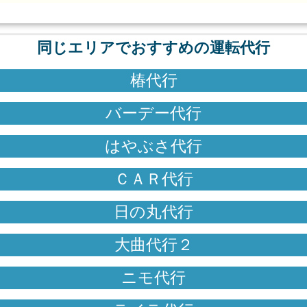
同じエリアでおすすめの運転代行
椿代行
バーデー代行
はやぶさ代行
ＣＡＲ代行
日の丸代行
大曲代行２
ニモ代行