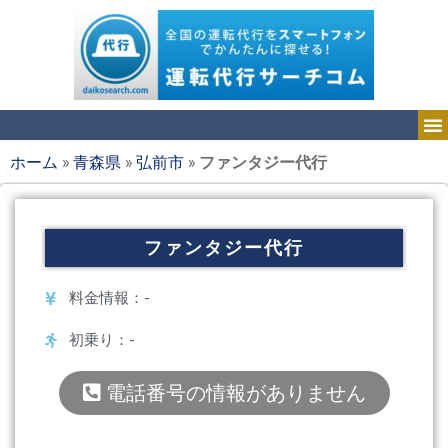
ホーム
»
青森県
»
弘前市
»
ファンタジー代行
ファンタジー代行
料金情報：-
初乗り：-
電話番号の情報がありません