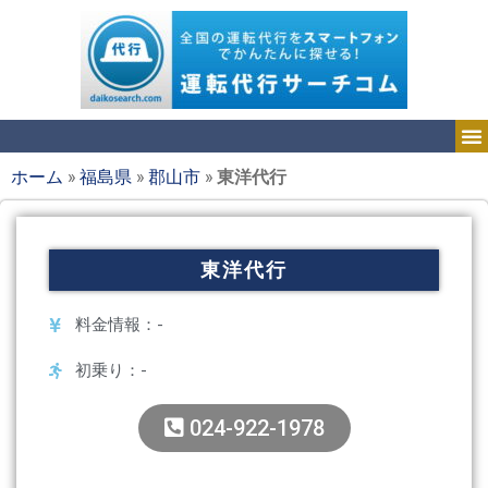
ホーム
»
福島県
»
郡山市
»
東洋代行
東洋代行
料金情報：-
初乗り：-
024-922-1978