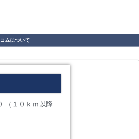
コムについて
０ （１０ｋｍ以降