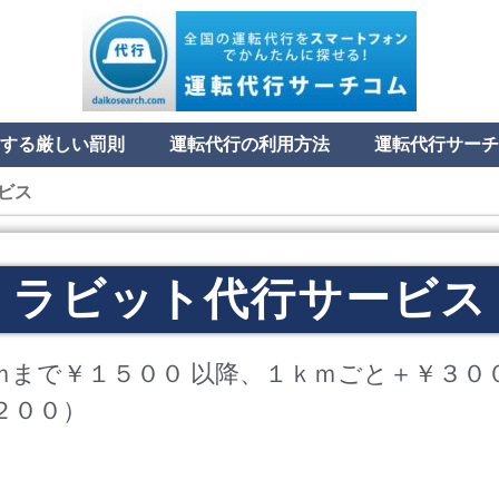
する厳しい罰則
運転代行の利用方法
運転代行サーチ
ビス
ラビット代行サービス
ｍまで￥１５００ 以降、１ｋｍごと＋￥３０
２００）