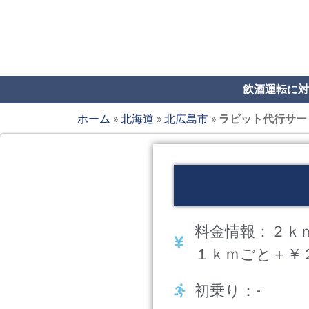
飲酒運転に対
ホーム
»
北海道
»
北広島市
»
ラビット代行サー
料金情報：２ｋ
１ｋｍごと＋￥
初乗り：-