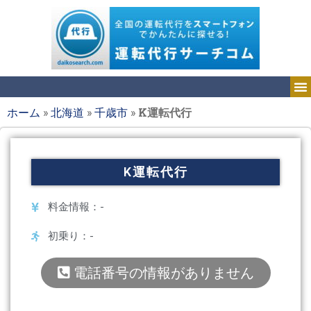
ホーム
»
北海道
»
千歳市
»
K運転代行
K運転代行
料金情報：-
初乗り：-
電話番号の情報がありません