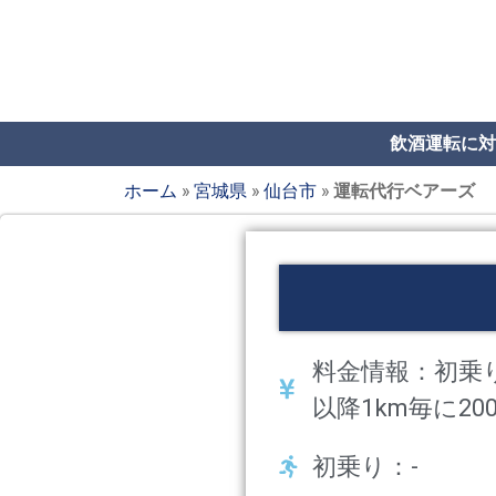
飲酒運転に対
ホーム
»
宮城県
»
仙台市
»
運転代行ベアーズ
料金情報：初乗り～3k
以降1km毎に20
初乗り：-