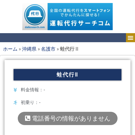
ホーム
»
沖縄県
»
名護市
»
蛙代行Ⅱ
蛙代行Ⅱ
料金情報：-
初乗り：-
電話番号の情報がありません