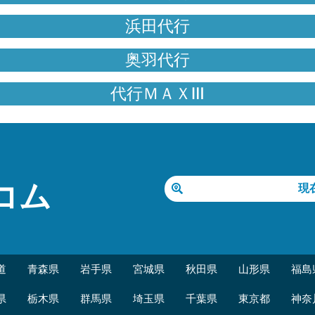
浜田代行
奥羽代行
代行ＭＡＸⅢ
コム
現
道
青森県
岩手県
宮城県
秋田県
山形県
福島
県
栃木県
群馬県
埼玉県
千葉県
東京都
神奈