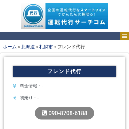
ホーム
»
北海道
»
札幌市
»
フレンド代行
フレンド代行
料金情報：-
初乗り：-
090-8708-6188