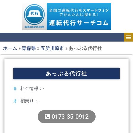
ホーム
»
青森県
»
五所川原市
»
あっぷる代行社
あっぷる代行社
料金情報：-
初乗り：-
0173-35-0912