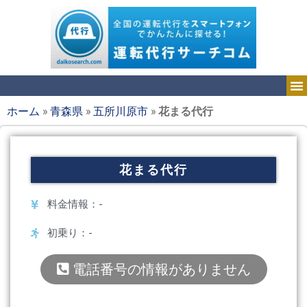
ホーム
»
青森県
»
五所川原市
»
花まる代行
花まる代行
料金情報：-
初乗り：-
電話番号の情報がありません